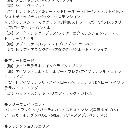
【胸】チェストプレス/ペクトラルフライ
【肩】ショルダープレス
【背中】ラットプル×2/シーテッドロー/ロー・ロー/リアデルトイド/ア
シストディップチン/バックエクステンション
※アタッチメント マググリップ3種類/ストレートバー/パラレルグリ
ップ/ロープーリーハンドル
【足】アーク・レッグ・プレス/レッグ・エクステンション/シーテッ
ド・レッグカール
【腹】アブドミナル/レッグレイズ/アブドミナルベンチ
【尻】ヒップ・アブダクター/アダクター/グルート・ドライブ
◆プレートロード
【胸】アイソラテラル・インクライン・プレス
【肩】アイソラテラル・ショルダー・プレス/アイソラテラル・ラテラ
ル・レイズ
【背中】アイソラテラル・ハイ・ロー/アイソラテラルD.Y.ロー/アイソラ
テラル・ローイング
【足】ハック・スクワット/リニア・レッグ・プレス
◆フリーウェイトエリア
(パワー・ラック×3/ バーティカル・スミス・マシン(垂直タイプ)×1、
アームカール、ダンベル1〜50kg、アジャスタブルベンチ×3）
◆ファンクショナルエリア