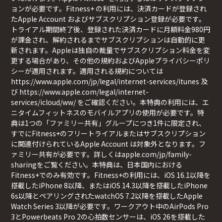
ョンが必要です。Fitness+ の利用には、決済カードが登録され
たApple Account およびサブスクリプション登録が必要です。
トライアル期間終了後、登録された決済カードに月額料金980円
が課金され、解約されるまでサブスクリプションは自動的に更
新されます。Appleは独自の裁量でサブスクリプション料金を変
更する場合があり、その他の規約およびAppleプライバシーポリ
シーが適用されます。適用される規約については
https://www.apple.com/jp/legal/internet-services/itunes
及
び
https://www.apple.com/legal/internet-
services/icloud/ww/
をご確認ください。本特典の利用には、エ
ニタイムフィットネスのモバイルアプリの使用が必要です。特
典は1つの「ファミリー共有」グループにつき1件に限定され、
すでにFitness+のフリートライアルまたはサブスクリプション
に関連付けられているApple Account は対象外となります。フ
ァミリー共有が必要です。詳しくはapple.com/jp/family-
sharingをご覧ください。本特典は、日本国内における
Fitness+でのみ有効です。Fitness+の利用には、iOS 16.1以降を
搭載したiPhone 8以降、またはiOS 14.3以降を搭載したiPhone
6s以降とペアリングされたwatchOS 7.2以降を搭載したApple
Watch Series 3以降が必要です。ワークアウト中のAirPods Pro
3とPowerbeats Pro 2の心拍数センサーは、iOS 26を搭載した