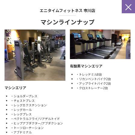
×
エニタイムフィットネス
市川店
マシンラインナップ
有酸素マシンエリア
・トレッドミル8台
・リカンベントバイク2台
・アップライトバイク2台
マシンエリア
・クロストレーナー2台
・ショルダープレス
・チェストプレス
・レッグエクステンション
・レッグカール
・レッグプレス
・ペクトラルフライ/リアデルトイド
・ヒップアブダクター/アブダクション
・トーソローテーション
・アブドミナル