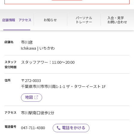
体験は承ることができません。
※清掃はスタッフがおこないます。
パーソナル
入会・見学
店舗情報
アクセス
お知らせ
ご不便お掛けしますが何卒よろしくお願いいたします。
トレーナー
お問い合わせ
市川店
店舗名
Ichikawa | いちかわ
スタッフアワー：11:00〜20:00
スタッフ
受付時間
〒272-0033
住所
千葉県市川市市川南1-1-1 ザ・タワーイースト 1F
地図
市川駅南口徒歩1分
アクセス
電話番号
047-711-4380
電話をかける