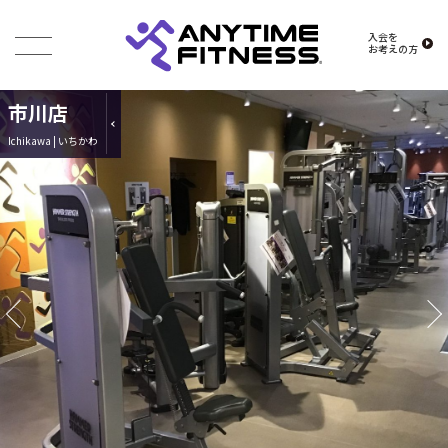
入会を
お考えの方
市川店
Ichikawa | いちかわ