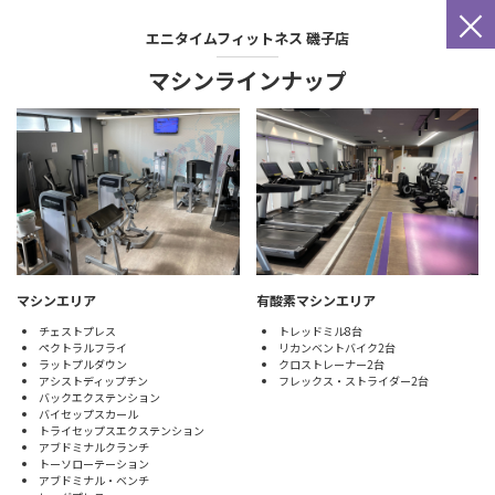
×
エニタイムフィットネス
磯子店
マシンラインナップ
マシンエリア
有酸素マシンエリア
チェストプレス
トレッドミル8台
ペクトラルフライ
リカンベントバイク2台
ラットプルダウン
クロストレーナー2台
アシストディップチン
フレックス・ストライダー2台
バックエクステンション
バイセップスカール
トライセップスエクステンション
アブドミナルクランチ
トーソローテーション
アブドミナル・ベンチ