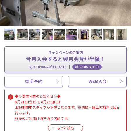
キャンペーンのご案内
今月入会すると翌月会費が半額！
8/2 10:00～8/31 18:30
詳しくはこちら
見学予約
WEB入会
◆◇夏季休業のお知らせ◇◆
8月21日(金)から8月23日(日)
上記期間中スタッフが不在となります。※清掃・備品の補充は毎日
行います。
施設のご利用は通常通り可能です。
ご見学・ご入会等のお手続きは出来ませんので予めご了承下さい。