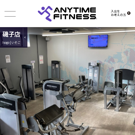
入会を
お考えの方
磯子店
Isogo | いそご