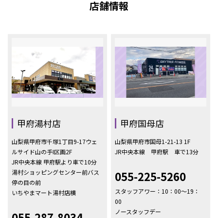
店舗情報
甲府湯村店
甲府国母店
山梨県甲府市千塚1丁目9-17ウェ
山梨県甲府市国母1-21-13 1F
ルサイド山の手I区画2F
JR中央本線 甲府駅 車で13分
JR中央本線 甲府駅より車で10分
湯村ショッピングセンター前バス
055-225-5260
停の目の前
スタッフアワー：10：00～19：
いちやまマート湯村店横
00
ノースタッフデー
055-287-8034