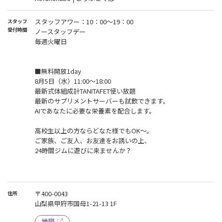
スタッフアワー：10：00～19：00
スタッフ
受付時間
ノースタッフデー
毎週火曜日
■無料開放1day
8月5日（水）11:00～18:00
最新式体組成計TANITAFET使い放題
最新のサプリメントサーバーも試飲できます。
AIであなたに必要な栄養素を配合します。
高校生以上の方ならどなた様でもOK～。
ご家族、ご友人、お友達をお誘いの上、
24時間ジムに遊びに来ませんか？
〒400-0043
住所
山梨県甲府市国母1-21-13 1F
地図