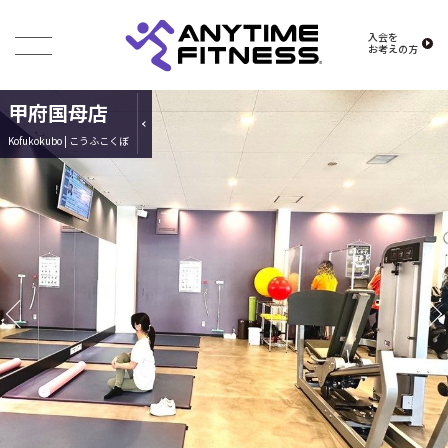
入会を
お考えの方
甲府国母店
Kofukokubo | こうふこくぼ