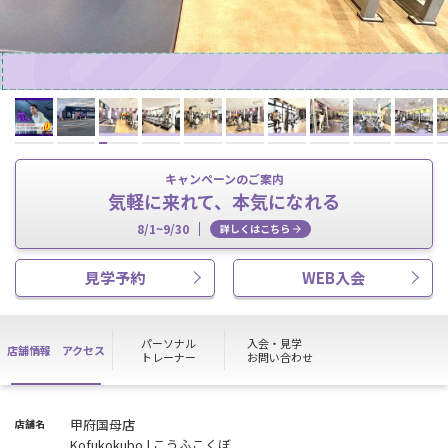
キャンペーンのご案内
気軽に来れて、本気になれる
8/1~9/30
詳しくはこちら
見学予約
WEB入会
パーソナル
入会・見学
店舗情報
アクセス
トレーナー
お問い合わせ
甲府国母店
店舗名
Kofukokubo | こうふこくぼ