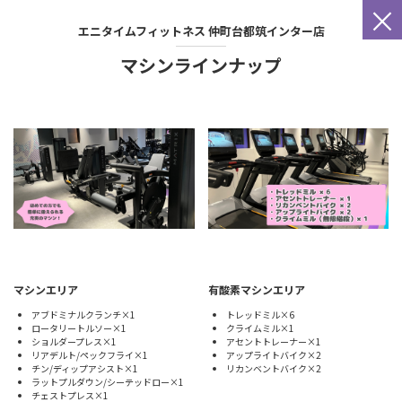
×
エニタイムフィットネス
仲町台都筑インター店
マシンラインナップ
マシンエリア
有酸素マシンエリア
アブドミナルクランチ×1
トレッドミル×6
ロータリートルソー×1
クライムミル×1
ショルダープレス×1
アセントトレーナー×1
リアデルト/ペックフライ×1
アップライトバイク×2
チン/ディップアシスト×1
リカンベントバイク×2
ラットプルダウン/シーテッドロー×1
チェストプレス×1