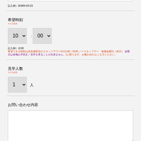
記入例）2018年4月1日
希望時刻
※入力必須
:
記入例）12:00
希望できる時刻は奈良橿原店のスタッフアワー中(11:00～20:00 ノースタッフデー 毎週金曜日（終日）
金曜
日は各種お手続き／見学を承ることが出来ません。
)に限ります。お確かめの上ご入力ください。
見学人数
※入力必須
人
お問い合わせ内容