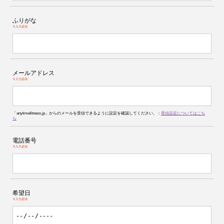
ふりがな
※入力必須
メールアドレス
※入力必須
「anytimefitness.jp」からのメールを受信できるように設定を確認してください。：
受信設定についてはこち
ら
電話番号
※入力必須
希望日
※入力必須