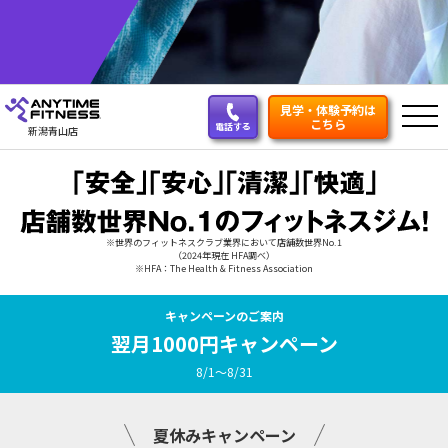
見学・体験予約は
こちら
電話する
新潟青山店
※世界のフィットネスクラブ業界において店舗数世界No.1
（2024年現在 HFA調べ）
※HFA：The Health & Fitness Association
キャンペーンのご案内
翌月1000円キャンペーン
8/1～8/31
夏休みキャンペーン