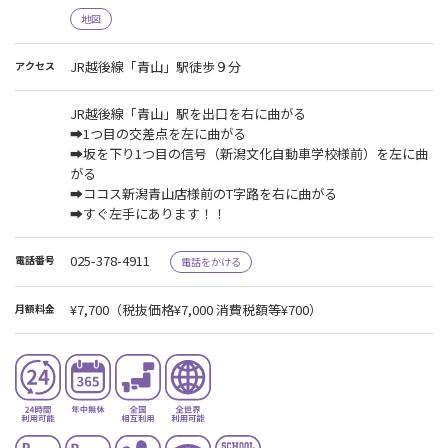
地図
JR越後線「青山」駅徒歩９分
アクセス
JR越後線「青山」駅を出口を右に曲がる
➡1つ目の交差点を左に曲がる
➡坂を下り1つ目の信号（新潟文化自動車学校様前）を左に曲
がる
➡ココス新潟青山店様前のT字路を右に曲がる
➡すぐ左手にあります！！
025-378-4911
電話番号
電話をかける
¥7,700
（税抜価格¥7,000 消費税額等¥700）
月額料金