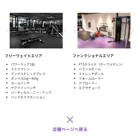
フリーウェイトエリア
ファンクショナルエリア
パワーラック3台
FTSグライド（ケーブルマシン）
スミスマシン
バランスボール
アングルドレッグプレス
ストレッチポール
ダンベル1㎏～40㎏
フォームローラー
カールベンチ
アブローラー
デクラインベンチ
エクサチューブ
バーティカル・ニー・アップ
バックエクステンション
×
店舗ページへ戻る