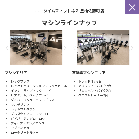
×
エニタイムフィットネス
豊橋佐藤町店
マシンラインナップ
マシンエリア
有酸素マシンエリア
レッグプレス
トレッドミル8台
レッグエクステンション／レッグカール
アップライトバイク2台
インナーサイ／アウターサイ
リカンベントバイク2台
リアデルト／ペックフライ
クロストレーナー2台
ダイバージングチェストプレス
マルチプレス
ラットプルダウン
プルダウン／シーテッドロー
ダイバージングローロウ
ディップ・チン／アシスト
アブドミナル
ロータリートルソー