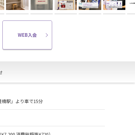
WEB入会
せ
豊橋駅」より車で15分
7,200 消費税額等¥720）