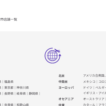
橋市店舗一覧
アメリカ合衆国
北米
県
｜
福島県
メキシコ
｜
コロ
中南米
県
｜
東京都
｜
神奈川県
ドイツ
｜
ベルギ
ヨーロッパ
イギリス・アイ
県
｜
長野県
｜
岐阜県
｜
静岡県
｜
オーストラリア
オセアニア
県
｜
奈良県
｜
和歌山県
カタール
｜
アラ
中東