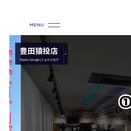
豊田猿投店
Toyota Sanage | とよたさなげ