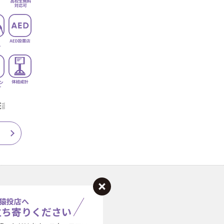
猿投店へ
立ち寄りください