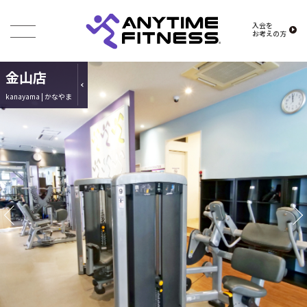
入会を
お考えの方
金山店
kanayama | かなやま