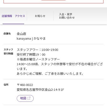
【金山店ノースタッフデー】
入会・見学
店舗情報
アクセス
お知らせ
毎週水曜日はノースタッフとなります。
お問い合わせ
入会・退会等各種お手続き、見学、ハイスクールパス対応等出来か
ねますので予めご了承下さい。
金山店
店舗名
kanayama | かなやま
スタッフアワー：10:00~19:00
スタッフ
受付時間
受付終了時間19：00
※毎週水曜日ノースタッフデー
14:00～15:00頃、スタッフの休憩等で受付が不在の場合がござ
います。
あらかじめご理解、ご了承をお願いいたします。
〒460-0022
住所
愛知県名古屋市中区金山2-14-9 1F
地図