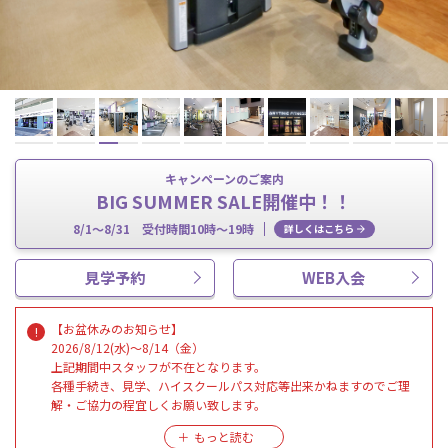
キャンペーンのご案内
BIG SUMMER SALE開催中！！
8/1～8/31 受付時間10時～19時
詳しくはこちら
見学予約
WEB入会
【お盆休みのお知らせ】
2026/8/12(水)～8/14（金）
上記期間中スタッフが不在となります。
各種手続き、見学、ハイスクールパス対応等出来かねますのでご理
解・ご協力の程宜しくお願い致します。
※施設のご利用は通常通り２４時間可能です。