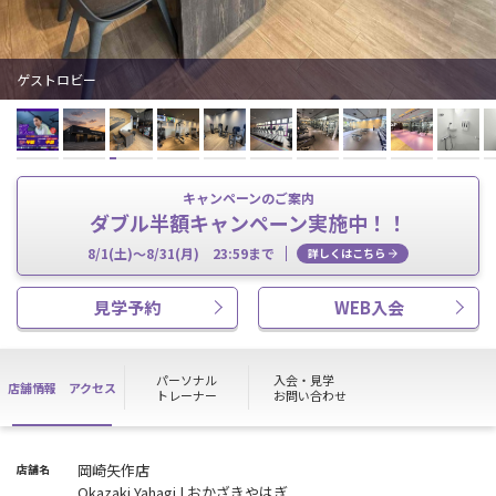
ゲストロビー
キャンペーンのご案内
ダブル半額キャンペーン実施中！！
8/1(土)～8/31(月) 23:59まで
詳しくはこちら
見学予約
WEB入会
パーソナル
入会・見学
店舗情報
アクセス
トレーナー
お問い合わせ
岡崎矢作店
店舗名
Okazaki Yahagi | おかざきやはぎ