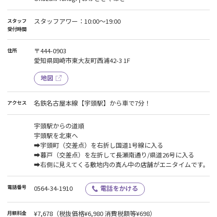
スタッフアワー：10:00～19:00
スタッフ
受付時間
〒444-0903
住所
愛知県岡崎市東大友町西浦42-3 1F
地図
名鉄名古屋本線【宇頭駅】から車で7分！
アクセス
宇頭駅からの道順
宇頭駅を北東へ
➡宇頭町（交差点）を右折し国道1号線に入る
➡暮戸（交差点）を左折して長瀬南通り/県道26号に入る
➡右側に見えてくる敷地内の真ん中の店舗がエニタイムです。
電話番号
0564-34-1910
電話をかける
¥7,678
（税抜価格¥6,980 消費税額等¥698）
月額料金