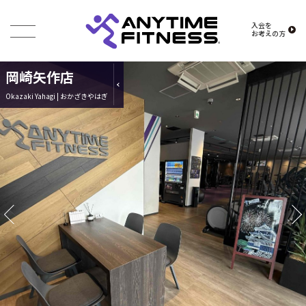
入会を
お考えの方
岡崎矢作店
Okazaki Yahagi | おかざきやはぎ