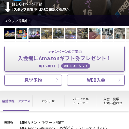
スタッフ募集中!!
キャンペーンのご案内
入会者にAmazonギフト券プレゼント！
8/1～8/31
詳しくはこちら
見学予約
WEB入会
パーソナル
入会・見学
店舗情報
アクセス
お知らせ
トレーナー
お問い合わせ
MEGAドン・キホーテ楠店
店舗名
MEGAdonki-Kusunoki | めがどん・きほーてくすのき