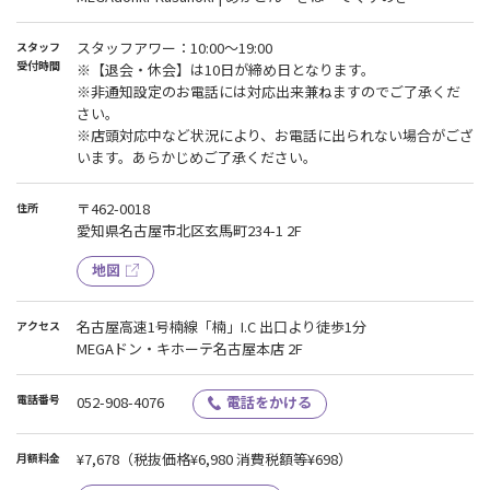
スタッフアワー：10:00～19:00
スタッフ
受付時間
※【退会・休会】は10日が締め日となります。
※非通知設定のお電話には対応出来兼ねますのでご了承くだ
さい。
※店頭対応中など状況により、お電話に出られない場合がござ
います。あらかじめご了承ください。
〒462-0018
住所
愛知県名古屋市北区玄馬町234-1 2F
地図
名古屋高速1号楠線「楠」I.C 出口より徒歩1分
アクセス
MEGAドン・キホーテ名古屋本店 2F
電話番号
052-908-4076
電話をかける
¥7,678
（税抜価格¥6,980 消費税額等¥698）
月額料金