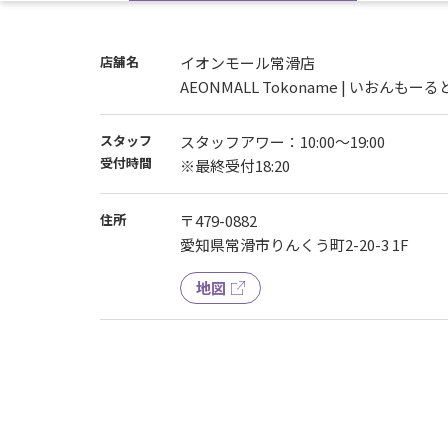
当日をご希望の場合はお電話にてお問い合わ
※入会手続きの予約は、10：00-18：20で可
※お手続き対応の際など、お電話に出られな
店舗名
イオンモール常滑店
あらかじめご了承くださいますようご理解の
AEONMALL Tokoname | いおんもー
スタッフ
スタッフアワー：10:00～19:00
受付時間
※最終受付18:20
住所
〒479-0882
愛知県常滑市りんくう町2-20-3 1F
地図