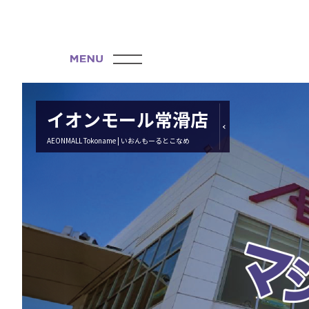
イオンモール常滑店
AEONMALL Tokoname | いおんもーるとこなめ