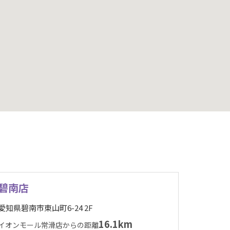
碧南店
愛知県碧南市東山町6-24 2F
16.1km
イオンモール常滑店からの距離