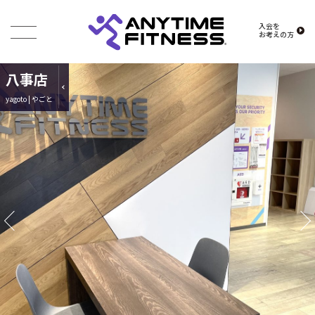
入会を
お考えの方
八事店
yagoto | やごと