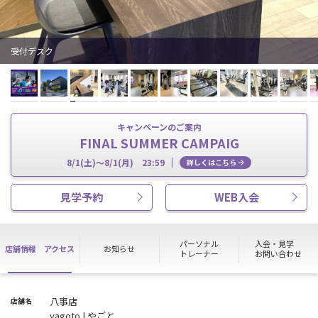
受付デスク
キャンペーンのご案内
FINAL SUMMER CAMPAIG
8/1(土)～8/1(月) 23:59
詳しくはこちら
見学予約
WEB入会
パーソナル
入会・見学
店舗情報
アクセス
お知らせ
トレーナー
お問い合わせ
八事店
店舗名
yagoto | やごと