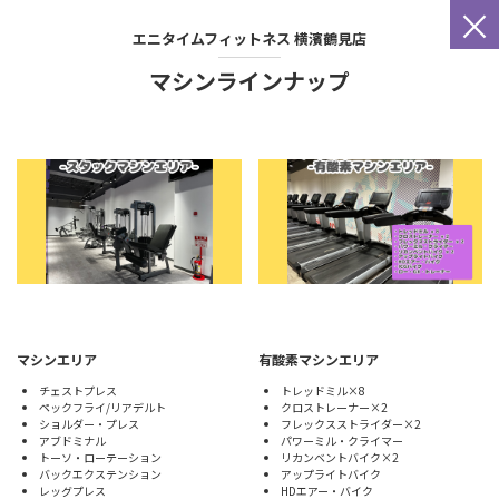
×
エニタイムフィットネス
横濱鶴見店
マシンラインナップ
マシンエリア
有酸素マシンエリア
チェストプレス
トレッドミル×8
ペックフライ/リアデルト
クロストレーナー×2
ショルダー・プレス
フレックスストライダー×2
アブドミナル
パワーミル・クライマー
トーソ・ローテーション
リカンベントバイク×2
バックエクステンション
アップライトバイク
レッグプレス
HDエアー・バイク