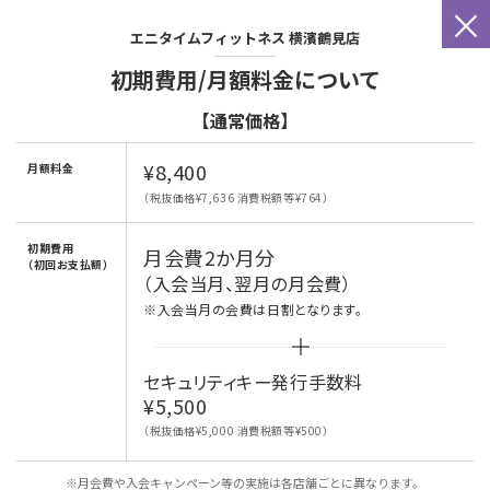
×
エニタイムフィットネス
横濱鶴見店
初期費用/月額料金について
【通常価格】
¥8,400
月額料金
（税抜価格¥7,636 消費税額等¥764）
初期費用
月会費2か月分
（初回お支払額）
（入会当月、翌月の月会費）
※入会当月の会費は日割となります。
セキュリティキー発行手数料
¥5,500
（税抜価格¥5,000 消費税額等¥500）
※月会費や入会キャンペーン等の実施は各店舗ごとに異なります。