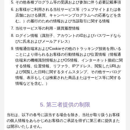
その他各種プログラム等の受講および参加に伴う必要記載事項
お客様がご利用される当社サービス等（ウェブサイトまたは各
店舗における購買、キャンペーンプログラムへの応募などを含
む。）の履行のための情報および当該取引に関する情報
当社サービス等の利用・購買履歴情報
ログイン情報（識別子、アカウントのIDおよびパスワードなら
びに氏名およびメールアドレス）
情報通信端末およびCookieその他のトラッキング技術を用いる
ことにより得られるお客様の行動情報および位置情報（情報通
信端末の機種識別情報およびOS情報、インターネット接続に関
する情報、位置情報、リファラ、IPアドレス、閲覧したURLお
よび閲覧した日時に関するタイムスタンプ、その他サーバログ
情報、表示もしくは検索された商品またはサービス等に関する
情報などを含む。）
5. 第三者提供の制限
当社は、以下の各号に該当する場合を除き、当社が取り扱うお客様
の個人情報をあらかじめお客様のご承諾を得ずに第三者に提供また
は開示いたしません。