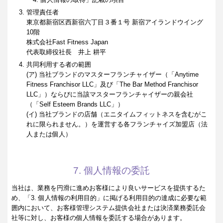
管理責任者
東京都新宿区西新宿六丁目３番１号 新宿アイランドウイング
10階
株式会社Fast Fitness Japan
代表取締役社長 井上 耕平
共同利用する者の範囲
(ア) 当社ブランドのマスターフランチャイザー（「Anytime
Fitness Franchisor LLC」及び「The Bar Method Franchisor
LLC」）ならびに当該マスターフランチャイザーの親会社
（「Self Esteem Brands LLC」）
(イ) 当社ブランドの店舗（エニタイムフィットネスを含むがこ
れに限られません。）を運営する各フランチャイズ加盟店（法
人または個人）
7. 個人情報の委託
当社は、業務を円滑に進めお客様により良いサービスを提供するた
め、「3. 個人情報の利用目的」に掲げる利用目的の達成に必要な範
囲内において、お客様管理システム提供会社または決済業務委託会
社等に対し、お客様の個人情報を委託する場合があります。