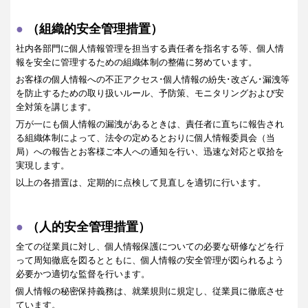
（組織的安全管理措置）
社内各部門に個人情報管理を担当する責任者を指名する等、個人情
報を安全に管理するための組織体制の整備に努めています。
お客様の個人情報への不正アクセス･個人情報の紛失･改ざん･漏洩等
を防止するための取り扱いルール、予防策、モニタリングおよび安
全対策を講じます。
万が一にも個人情報の漏洩があるときは、責任者に直ちに報告され
る組織体制によって、法令の定めるとおりに個人情報委員会（当
局）への報告とお客様ご本人への通知を行い、迅速な対応と収拾を
実現します。
以上の各措置は、定期的に点検して見直しを適切に行います。
（人的安全管理措置）
全ての従業員に対し、個人情報保護についての必要な研修などを行
って周知徹底を図るとともに、個人情報の安全管理が図られるよう
必要かつ適切な監督を行います。
個人情報の秘密保持義務は、就業規則に規定し、従業員に徹底させ
ています。