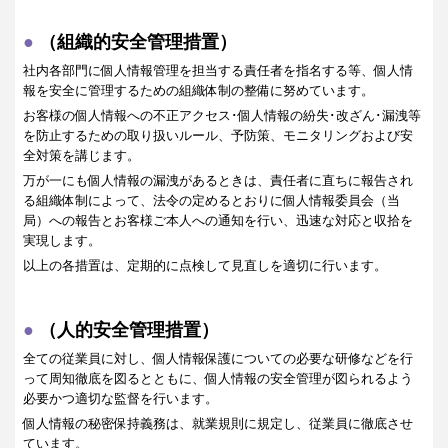
（組織的安全管理措置）
社内各部門に個人情報管理を担当する責任者を指名する等、個人情
報を安全に管理するための組織体制の整備に努めています。
お客様の個人情報への不正アクセス･個人情報の紛失･改ざん･漏洩等
を防止するための取り扱いルール、予防策、モニタリングおよび安
全対策を講じます。
万が一にも個人情報の漏洩があるときは、責任者に直ちに報告され
る組織体制によって、法令の定めるとおりに個人情報委員会（当
局）への報告とお客様ご本人への通知を行い、迅速な対応と収拾を
実現します。
以上の各措置は、定期的に点検して見直しを適切に行います。
（人的安全管理措置）
全ての従業員に対し、個人情報保護についての必要な研修などを行
って周知徹底を図るとともに、個人情報の安全管理が図られるよう
必要かつ適切な監督を行います。
個人情報の秘密保持義務は、就業規則に規定し、従業員に徹底させ
ています。