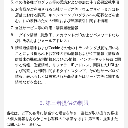
その他各種プログラム等の受講および参加に伴う必要記載事項
お客様がご利用される当社サービス等（ウェブサイトまたは各
店舗における購買、キャンペーンプログラムへの応募などを含
む。）の履行のための情報および当該取引に関する情報
当社サービス等の利用・購買履歴情報
ログイン情報（識別子、アカウントのIDおよびパスワードなら
びに氏名およびメールアドレス）
情報通信端末およびCookieその他のトラッキング技術を用いる
ことにより得られるお客様の行動情報および位置情報（情報通
信端末の機種識別情報およびOS情報、インターネット接続に関
する情報、位置情報、リファラ、IPアドレス、閲覧したURLお
よび閲覧した日時に関するタイムスタンプ、その他サーバログ
情報、表示もしくは検索された商品またはサービス等に関する
情報などを含む。）
5. 第三者提供の制限
当社は、以下の各号に該当する場合を除き、当社が取り扱うお客様
の個人情報をあらかじめお客様のご承諾を得ずに第三者に提供また
は開示いたしません。