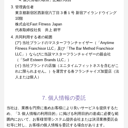
管理責任者
東京都新宿区西新宿六丁目３番１号 新宿アイランドウイング
10階
株式会社Fast Fitness Japan
代表取締役社長 井上 耕平
共同利用する者の範囲
(ア) 当社ブランドのマスターフランチャイザー（「Anytime
Fitness Franchisor LLC」及び「The Bar Method Franchisor
LLC」）ならびに当該マスターフランチャイザーの親会社
（「Self Esteem Brands LLC」）
(イ) 当社ブランドの店舗（エニタイムフィットネスを含むがこ
れに限られません。）を運営する各フランチャイズ加盟店（法
人または個人）
7. 個人情報の委託
当社は、業務を円滑に進めお客様により良いサービスを提供するた
め、「3. 個人情報の利用目的」に掲げる利用目的の達成に必要な範
囲内において、お客様管理システム提供会社または決済業務委託会
社等に対し、お客様の個人情報を委託する場合があります。