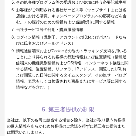
その他各種プログラム等の受講および参加に伴う必要記載事項
お客様がご利用される当社サービス等（ウェブサイトまたは各
店舗における購買、キャンペーンプログラムへの応募などを含
む。）の履行のための情報および当該取引に関する情報
当社サービス等の利用・購買履歴情報
ログイン情報（識別子、アカウントのIDおよびパスワードなら
びに氏名およびメールアドレス）
情報通信端末およびCookieその他のトラッキング技術を用いる
ことにより得られるお客様の行動情報および位置情報（情報通
信端末の機種識別情報およびOS情報、インターネット接続に関
する情報、位置情報、リファラ、IPアドレス、閲覧したURLお
よび閲覧した日時に関するタイムスタンプ、その他サーバログ
情報、表示もしくは検索された商品またはサービス等に関する
情報などを含む。）
5. 第三者提供の制限
当社は、以下の各号に該当する場合を除き、当社が取り扱うお客様
の個人情報をあらかじめお客様のご承諾を得ずに第三者に提供また
は開示いたしません。