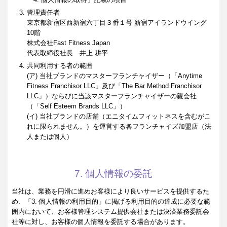
管理責任者
東京都新宿区西新宿六丁目３番１号 新宿アイランドウイング
10階
株式会社Fast Fitness Japan
代表取締役社長 井上 耕平
共同利用する者の範囲
(ア) 当社ブランドのマスターフランチャイザー（「Anytime
Fitness Franchisor LLC」及び「The Bar Method Franchisor
LLC」）ならびに当該マスターフランチャイザーの親会社
（「Self Esteem Brands LLC」）
(イ) 当社ブランドの店舗（エニタイムフィットネスを含むがこ
れに限られません。）を運営する各フランチャイズ加盟店（法
人または個人）
7. 個人情報の委託
当社は、業務を円滑に進めお客様により良いサービスを提供するた
め、「3. 個人情報の利用目的」に掲げる利用目的の達成に必要な範
囲内において、お客様管理システム提供会社または決済業務委託会
社等に対し、お客様の個人情報を委託する場合があります。