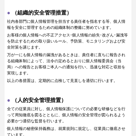
（組織的安全管理措置）
社内各部門に個人情報管理を担当する責任者を指名する等、個人情
報を安全に管理するための組織体制の整備に努めています。
お客様の個人情報への不正アクセス･個人情報の紛失･改ざん･漏洩等
を防止するための取り扱いルール、予防策、モニタリングおよび安
全対策を講じます。
万が一にも個人情報の漏洩があるときは、責任者に直ちに報告され
る組織体制によって、法令の定めるとおりに個人情報委員会（当
局）への報告とお客様ご本人への通知を行い、迅速な対応と収拾を
実現します。
以上の各措置は、定期的に点検して見直しを適切に行います。
（人的安全管理措置）
全ての従業員に対し、個人情報保護についての必要な研修などを行
って周知徹底を図るとともに、個人情報の安全管理が図られるよう
必要かつ適切な監督を行います。
個人情報の秘密保持義務は、就業規則に規定し、従業員に徹底させ
ています。