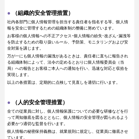
（組織的安全管理措置）
社内各部門に個人情報管理を担当する責任者を指名する等、個人情
報を安全に管理するための組織体制の整備に努めています。
お客様の個人情報への不正アクセス･個人情報の紛失･改ざん･漏洩等
を防止するための取り扱いルール、予防策、モニタリングおよび安
全対策を講じます。
万が一にも個人情報の漏洩があるときは、責任者に直ちに報告され
る組織体制によって、法令の定めるとおりに個人情報委員会（当
局）への報告とお客様ご本人への通知を行い、迅速な対応と収拾を
実現します。
以上の各措置は、定期的に点検して見直しを適切に行います。
（人的安全管理措置）
全ての従業員に対し、個人情報保護についての必要な研修などを行
って周知徹底を図るとともに、個人情報の安全管理が図られるよう
必要かつ適切な監督を行います。
個人情報の秘密保持義務は、就業規則に規定し、従業員に徹底させ
ています。