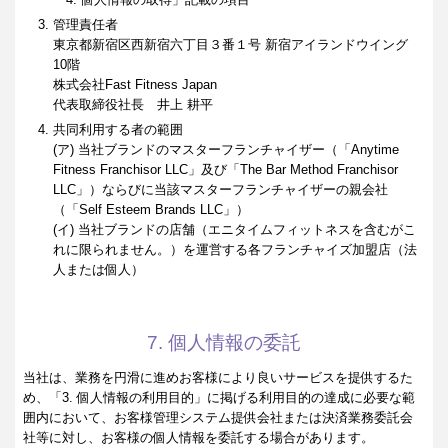
管理責任者
東京都新宿区西新宿六丁目３番１号 新宿アイランドウイング
10階
株式会社Fast Fitness Japan
代表取締役社長 井上 耕平
共同利用する者の範囲
(ア) 当社ブランドのマスターフランチャイザー（「Anytime
Fitness Franchisor LLC」及び「The Bar Method Franchisor
LLC」）ならびに当該マスターフランチャイザーの親会社
（「Self Esteem Brands LLC」）
(イ) 当社ブランドの店舗（エニタイムフィットネスを含むがこ
れに限られません。）を運営する各フランチャイズ加盟店（法
人または個人）
7. 個人情報の委託
当社は、業務を円滑に進めお客様により良いサービスを提供するた
め、「3. 個人情報の利用目的」に掲げる利用目的の達成に必要な範
囲内において、お客様管理システム提供会社または決済業務委託会
社等に対し、お客様の個人情報を委託する場合があります。