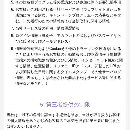
その他各種プログラム等の受講および参加に伴う必要記載事項
お客様がご利用される当社サービス等（ウェブサイトまたは各
店舗における購買、キャンペーンプログラムへの応募などを含
む。）の履行のための情報および当該取引に関する情報
当社サービス等の利用・購買履歴情報
ログイン情報（識別子、アカウントのIDおよびパスワードなら
びに氏名およびメールアドレス）
情報通信端末およびCookieその他のトラッキング技術を用いる
ことにより得られるお客様の行動情報および位置情報（情報通
信端末の機種識別情報およびOS情報、インターネット接続に関
する情報、位置情報、リファラ、IPアドレス、閲覧したURLお
よび閲覧した日時に関するタイムスタンプ、その他サーバログ
情報、表示もしくは検索された商品またはサービス等に関する
情報などを含む。）
5. 第三者提供の制限
当社は、以下の各号に該当する場合を除き、当社が取り扱うお客様
の個人情報をあらかじめお客様のご承諾を得ずに第三者に提供また
は開示いたしません。