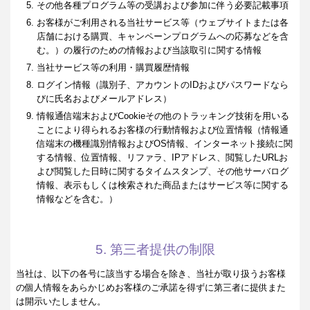
その他各種プログラム等の受講および参加に伴う必要記載事項
お客様がご利用される当社サービス等（ウェブサイトまたは各
店舗における購買、キャンペーンプログラムへの応募などを含
む。）の履行のための情報および当該取引に関する情報
当社サービス等の利用・購買履歴情報
ログイン情報（識別子、アカウントのIDおよびパスワードなら
びに氏名およびメールアドレス）
情報通信端末およびCookieその他のトラッキング技術を用いる
ことにより得られるお客様の行動情報および位置情報（情報通
信端末の機種識別情報およびOS情報、インターネット接続に関
する情報、位置情報、リファラ、IPアドレス、閲覧したURLお
よび閲覧した日時に関するタイムスタンプ、その他サーバログ
情報、表示もしくは検索された商品またはサービス等に関する
情報などを含む。）
5. 第三者提供の制限
当社は、以下の各号に該当する場合を除き、当社が取り扱うお客様
の個人情報をあらかじめお客様のご承諾を得ずに第三者に提供また
は開示いたしません。