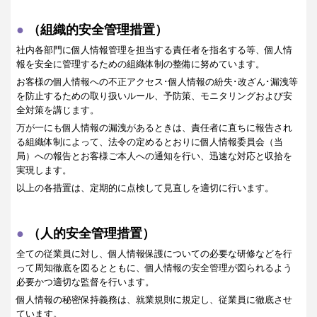
（組織的安全管理措置）
社内各部門に個人情報管理を担当する責任者を指名する等、個人情
報を安全に管理するための組織体制の整備に努めています。
お客様の個人情報への不正アクセス･個人情報の紛失･改ざん･漏洩等
を防止するための取り扱いルール、予防策、モニタリングおよび安
全対策を講じます。
万が一にも個人情報の漏洩があるときは、責任者に直ちに報告され
る組織体制によって、法令の定めるとおりに個人情報委員会（当
局）への報告とお客様ご本人への通知を行い、迅速な対応と収拾を
実現します。
以上の各措置は、定期的に点検して見直しを適切に行います。
（人的安全管理措置）
全ての従業員に対し、個人情報保護についての必要な研修などを行
って周知徹底を図るとともに、個人情報の安全管理が図られるよう
必要かつ適切な監督を行います。
個人情報の秘密保持義務は、就業規則に規定し、従業員に徹底させ
ています。