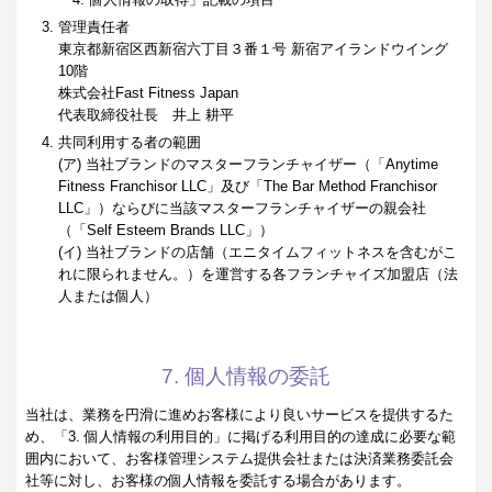
管理責任者
東京都新宿区西新宿六丁目３番１号 新宿アイランドウイング
10階
株式会社Fast Fitness Japan
代表取締役社長 井上 耕平
共同利用する者の範囲
(ア) 当社ブランドのマスターフランチャイザー（「Anytime
Fitness Franchisor LLC」及び「The Bar Method Franchisor
LLC」）ならびに当該マスターフランチャイザーの親会社
（「Self Esteem Brands LLC」）
(イ) 当社ブランドの店舗（エニタイムフィットネスを含むがこ
れに限られません。）を運営する各フランチャイズ加盟店（法
人または個人）
7. 個人情報の委託
当社は、業務を円滑に進めお客様により良いサービスを提供するた
め、「3. 個人情報の利用目的」に掲げる利用目的の達成に必要な範
囲内において、お客様管理システム提供会社または決済業務委託会
社等に対し、お客様の個人情報を委託する場合があります。