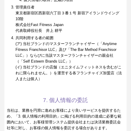
管理責任者
東京都新宿区西新宿六丁目３番１号 新宿アイランドウイング
10階
株式会社Fast Fitness Japan
代表取締役社長 井上 耕平
共同利用する者の範囲
(ア) 当社ブランドのマスターフランチャイザー（「Anytime
Fitness Franchisor LLC」及び「The Bar Method Franchisor
LLC」）ならびに当該マスターフランチャイザーの親会社
（「Self Esteem Brands LLC」）
(イ) 当社ブランドの店舗（エニタイムフィットネスを含むがこ
れに限られません。）を運営する各フランチャイズ加盟店（法
人または個人）
7. 個人情報の委託
当社は、業務を円滑に進めお客様により良いサービスを提供するた
め、「3. 個人情報の利用目的」に掲げる利用目的の達成に必要な範
囲内において、お客様管理システム提供会社または決済業務委託会
社等に対し、お客様の個人情報を委託する場合があります。