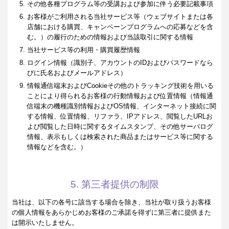
その他各種プログラム等の受講および参加に伴う必要記載事項
お客様がご利用される当社サービス等（ウェブサイトまたは各
店舗における購買、キャンペーンプログラムへの応募などを含
む。）の履行のための情報および当該取引に関する情報
当社サービス等の利用・購買履歴情報
ログイン情報（識別子、アカウントのIDおよびパスワードなら
びに氏名およびメールアドレス）
情報通信端末およびCookieその他のトラッキング技術を用いる
ことにより得られるお客様の行動情報および位置情報（情報通
信端末の機種識別情報およびOS情報、インターネット接続に関
する情報、位置情報、リファラ、IPアドレス、閲覧したURLお
よび閲覧した日時に関するタイムスタンプ、その他サーバログ
情報、表示もしくは検索された商品またはサービス等に関する
情報などを含む。）
5. 第三者提供の制限
当社は、以下の各号に該当する場合を除き、当社が取り扱うお客様
の個人情報をあらかじめお客様のご承諾を得ずに第三者に提供また
は開示いたしません。