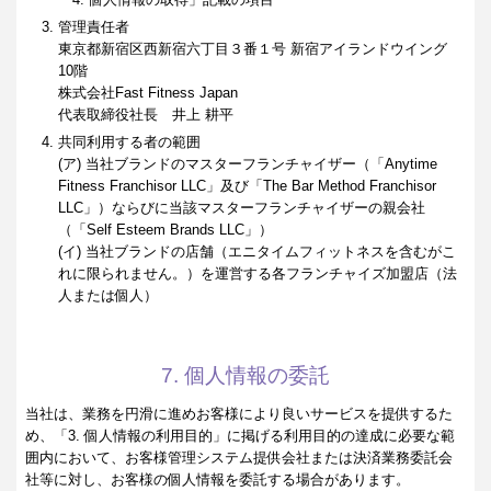
管理責任者
東京都新宿区西新宿六丁目３番１号 新宿アイランドウイング
10階
株式会社Fast Fitness Japan
代表取締役社長 井上 耕平
共同利用する者の範囲
(ア) 当社ブランドのマスターフランチャイザー（「Anytime
Fitness Franchisor LLC」及び「The Bar Method Franchisor
LLC」）ならびに当該マスターフランチャイザーの親会社
（「Self Esteem Brands LLC」）
(イ) 当社ブランドの店舗（エニタイムフィットネスを含むがこ
れに限られません。）を運営する各フランチャイズ加盟店（法
人または個人）
7. 個人情報の委託
当社は、業務を円滑に進めお客様により良いサービスを提供するた
め、「3. 個人情報の利用目的」に掲げる利用目的の達成に必要な範
囲内において、お客様管理システム提供会社または決済業務委託会
社等に対し、お客様の個人情報を委託する場合があります。