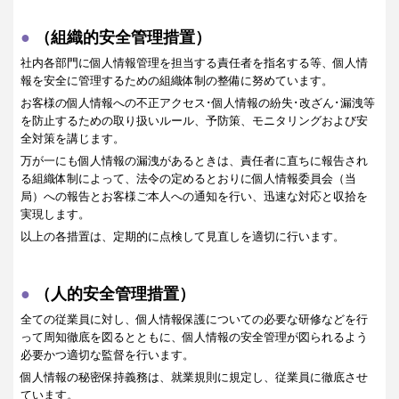
（組織的安全管理措置）
社内各部門に個人情報管理を担当する責任者を指名する等、個人情
報を安全に管理するための組織体制の整備に努めています。
お客様の個人情報への不正アクセス･個人情報の紛失･改ざん･漏洩等
を防止するための取り扱いルール、予防策、モニタリングおよび安
全対策を講じます。
万が一にも個人情報の漏洩があるときは、責任者に直ちに報告され
る組織体制によって、法令の定めるとおりに個人情報委員会（当
局）への報告とお客様ご本人への通知を行い、迅速な対応と収拾を
実現します。
以上の各措置は、定期的に点検して見直しを適切に行います。
（人的安全管理措置）
全ての従業員に対し、個人情報保護についての必要な研修などを行
って周知徹底を図るとともに、個人情報の安全管理が図られるよう
必要かつ適切な監督を行います。
個人情報の秘密保持義務は、就業規則に規定し、従業員に徹底させ
ています。