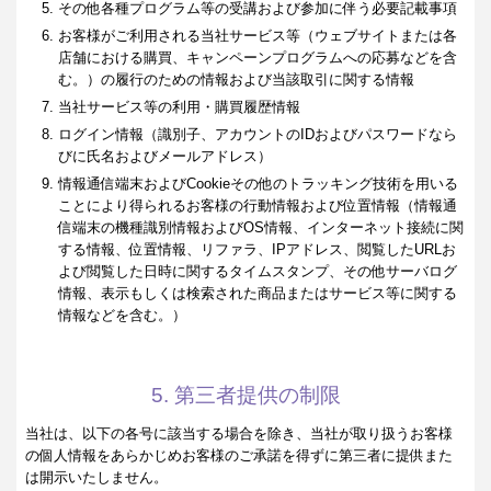
その他各種プログラム等の受講および参加に伴う必要記載事項
お客様がご利用される当社サービス等（ウェブサイトまたは各
店舗における購買、キャンペーンプログラムへの応募などを含
む。）の履行のための情報および当該取引に関する情報
当社サービス等の利用・購買履歴情報
ログイン情報（識別子、アカウントのIDおよびパスワードなら
びに氏名およびメールアドレス）
情報通信端末およびCookieその他のトラッキング技術を用いる
ことにより得られるお客様の行動情報および位置情報（情報通
信端末の機種識別情報およびOS情報、インターネット接続に関
する情報、位置情報、リファラ、IPアドレス、閲覧したURLお
よび閲覧した日時に関するタイムスタンプ、その他サーバログ
情報、表示もしくは検索された商品またはサービス等に関する
情報などを含む。）
5. 第三者提供の制限
当社は、以下の各号に該当する場合を除き、当社が取り扱うお客様
の個人情報をあらかじめお客様のご承諾を得ずに第三者に提供また
は開示いたしません。