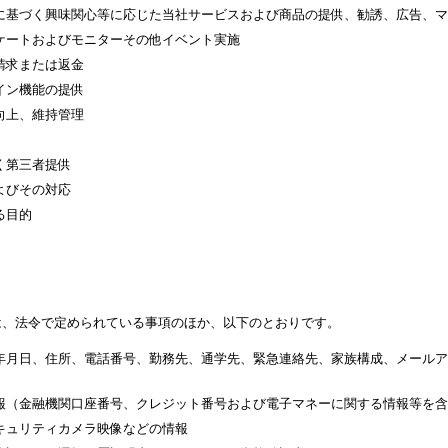
に基づく興味関心等に応じた当社サービスおよび商品の提供、勧誘、広告、マ
ケートおよびモニターその他イベント実施
請求または返金
イン機能の提供
向上、維持管理
く第三者提供
よびその対応
る目的
は、法令で定められている事項のほか、以下のとおりです。
年月日、住所、電話番号、勤務先、通学先、緊急連絡先、家族構成、メールア
報（金融機関口座番号、クレジット番号および電子マネーに関する情報等を含
キュリティカメラ映像などの情報