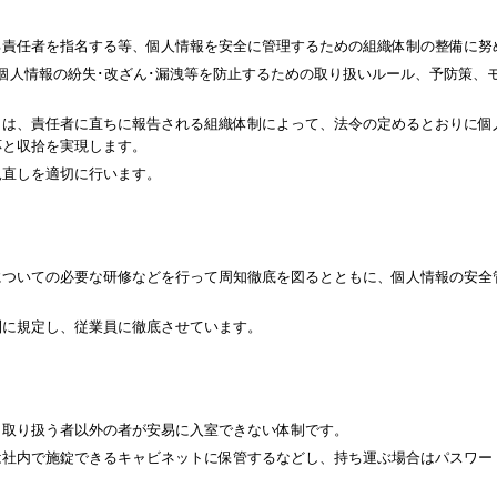
る責任者を指名する等、個人情報を安全に管理するための組織体制の整備に努
個人情報の紛失･改ざん･漏洩等を防止するための取り扱いルール、予防策、
きは、責任者に直ちに報告される組織体制によって、法令の定めるとおりに個
応と収拾を実現します。
見直しを適切に行います。
についての必要な研修などを行って周知徹底を図るとともに、個人情報の安全
則に規定し、従業員に徹底させています。
、取り扱う者以外の者が安易に入室できない体制です。
は社内で施錠できるキャビネットに保管するなどし、持ち運ぶ場合はパスワー