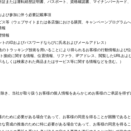
許証または運転経歴証明書、パスポート、資格確認書、マイナンバーカード、
および参加に伴う必要記載事項
ビス等（ウェブサイトまたは各店舗における購買、キャンペーンプログラムへ
情報
歴情報
ントのIDおよびパスワードならびに氏名およびメールアドレス）
その他のトラッキング技術を用いることにより得られるお客様の行動情報および
ト接続に関する情報、位置情報、リファラ、IPアドレス、閲覧したURLお
示もしくは検索された商品またはサービス等に関する情報などを含む。）
を除き、当社が取り扱うお客様の個人情報をあらかじめお客様のご承諾を得ず
護のために必要がある場合であって、お客様の同意を得ることが困難であると
全な育成の推進のために特に必要がある場合であって、お客様の同意を得るこ