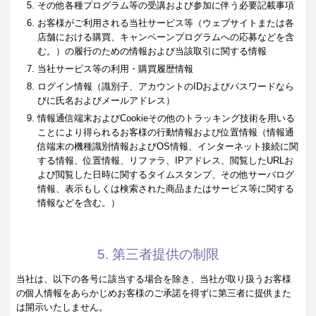
その他各種プログラム等の受講および参加に伴う必要記載事項
お客様がご利用される当社サービス等（ウェブサイトまたは各
店舗における購買、キャンペーンプログラムへの応募などを含
む。）の履行のための情報および当該取引に関する情報
当社サービス等の利用・購買履歴情報
ログイン情報（識別子、アカウントのIDおよびパスワードなら
びに氏名およびメールアドレス）
情報通信端末およびCookieその他のトラッキング技術を用いる
ことにより得られるお客様の行動情報および位置情報（情報通
信端末の機種識別情報およびOS情報、インターネット接続に関
する情報、位置情報、リファラ、IPアドレス、閲覧したURLお
よび閲覧した日時に関するタイムスタンプ、その他サーバログ
情報、表示もしくは検索された商品またはサービス等に関する
情報などを含む。）
5. 第三者提供の制限
当社は、以下の各号に該当する場合を除き、当社が取り扱うお客様
の個人情報をあらかじめお客様のご承諾を得ずに第三者に提供また
は開示いたしません。