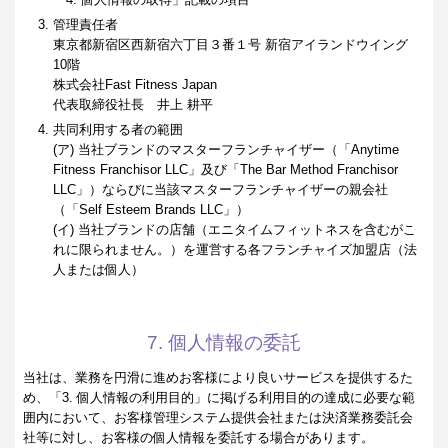
管理責任者
東京都新宿区西新宿六丁目３番１号 新宿アイランドウイング
10階
株式会社Fast Fitness Japan
代表取締役社長 井上 耕平
共同利用する者の範囲
(ア) 当社ブランドのマスターフランチャイザー（「Anytime
Fitness Franchisor LLC」及び「The Bar Method Franchisor
LLC」）ならびに当該マスターフランチャイザーの親会社
（「Self Esteem Brands LLC」）
(イ) 当社ブランドの店舗（エニタイムフィットネスを含むがこ
れに限られません。）を運営する各フランチャイズ加盟店（法
人または個人）
7. 個人情報の委託
当社は、業務を円滑に進めお客様により良いサービスを提供するた
め、「3. 個人情報の利用目的」に掲げる利用目的の達成に必要な範
囲内において、お客様管理システム提供会社または決済業務委託会
社等に対し、お客様の個人情報を委託する場合があります。