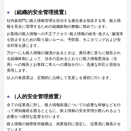
（組織的安全管理措置）
社内各部門に個人情報管理を担当する責任者を指名する等、個人情
報を安全に管理するための組織体制の整備に努めています。
お客様の個人情報への不正アクセス･個人情報の紛失･改ざん･漏洩等
を防止するための取り扱いルール、予防策、モニタリングおよび安
全対策を講じます。
万が一にも個人情報の漏洩があるときは、責任者に直ちに報告され
る組織体制によって、法令の定めるとおりに個人情報委員会（当
局）への報告とお客様ご本人への通知を行い、迅速な対応と収拾を
実現します。
以上の各措置は、定期的に点検して見直しを適切に行います。
（人的安全管理措置）
全ての従業員に対し、個人情報保護についての必要な研修などを行
って周知徹底を図るとともに、個人情報の安全管理が図られるよう
必要かつ適切な監督を行います。
個人情報の秘密保持義務は、就業規則に規定し、従業員に徹底させ
ています。