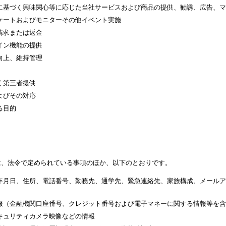
に基づく興味関心等に応じた当社サービスおよび商品の提供、勧誘、広告、マ
ケートおよびモニターその他イベント実施
請求または返金
イン機能の提供
向上、維持管理
く第三者提供
よびその対応
る目的
は、法令で定められている事項のほか、以下のとおりです。
年月日、住所、電話番号、勤務先、通学先、緊急連絡先、家族構成、メールア
報（金融機関口座番号、クレジット番号および電子マネーに関する情報等を含
キュリティカメラ映像などの情報