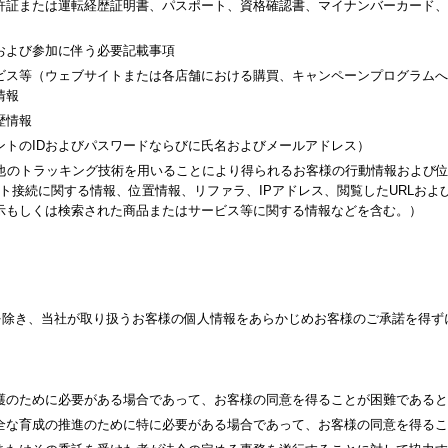
許証または運転経歴証明書、パスポート、資格確認書、マイナンバーカード、
および参加に伴う必要記載事項
ビス等（ウェブサイトまたは各店舗における購買、キャンペーンプログラムへ
情報
歴情報
ントのIDおよびパスワードならびに氏名およびメールアドレス）
その他のトラッキング技術を用いることにより得られるお客様の行動情報および
ト接続に関する情報、位置情報、リファラ、IPアドレス、閲覧したURLお
示もしくは検索された商品またはサービス等に関する情報などを含む。）
を除き、当社が取り扱うお客様の個人情報をあらかじめお客様のご承諾を得ず
護のために必要がある場合であって、お客様の同意を得ることが困難であると
全な育成の推進のために特に必要がある場合であって、お客様の同意を得るこ