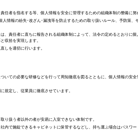
る責任者を指名する等、個人情報を安全に管理するための組織体制の整備に努
個人情報の紛失･改ざん･漏洩等を防止するための取り扱いルール、予防策、
きは、責任者に直ちに報告される組織体制によって、法令の定めるとおりに個
応と収拾を実現します。
見直しを適切に行います。
についての必要な研修などを行って周知徹底を図るとともに、個人情報の安全
則に規定し、従業員に徹底させています。
、取り扱う者以外の者が安易に入室できない体制です。
は社内で施錠できるキャビネットに保管するなどし、持ち運ぶ場合はパスワー