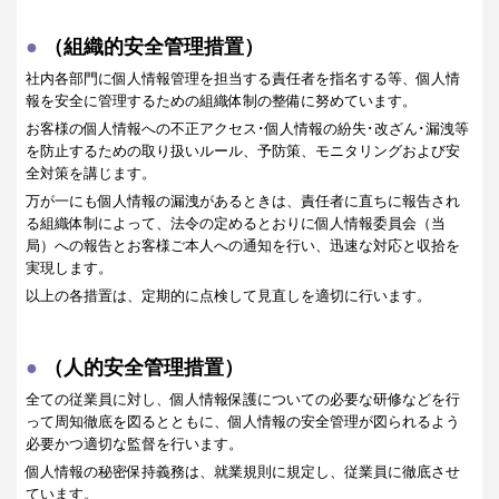
（組織的安全管理措置）
社内各部門に個人情報管理を担当する責任者を指名する等、個人情
報を安全に管理するための組織体制の整備に努めています。
お客様の個人情報への不正アクセス･個人情報の紛失･改ざん･漏洩等
を防止するための取り扱いルール、予防策、モニタリングおよび安
全対策を講じます。
万が一にも個人情報の漏洩があるときは、責任者に直ちに報告され
る組織体制によって、法令の定めるとおりに個人情報委員会（当
局）への報告とお客様ご本人への通知を行い、迅速な対応と収拾を
実現します。
以上の各措置は、定期的に点検して見直しを適切に行います。
（人的安全管理措置）
全ての従業員に対し、個人情報保護についての必要な研修などを行
って周知徹底を図るとともに、個人情報の安全管理が図られるよう
必要かつ適切な監督を行います。
個人情報の秘密保持義務は、就業規則に規定し、従業員に徹底させ
ています。