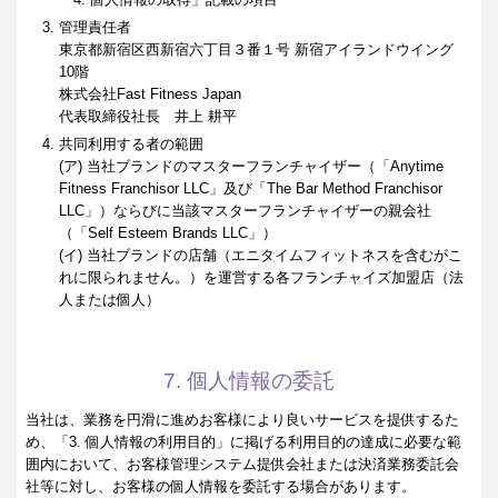
管理責任者
東京都新宿区西新宿六丁目３番１号 新宿アイランドウイング
10階
株式会社Fast Fitness Japan
代表取締役社長 井上 耕平
共同利用する者の範囲
(ア) 当社ブランドのマスターフランチャイザー（「Anytime
Fitness Franchisor LLC」及び「The Bar Method Franchisor
LLC」）ならびに当該マスターフランチャイザーの親会社
（「Self Esteem Brands LLC」）
(イ) 当社ブランドの店舗（エニタイムフィットネスを含むがこ
れに限られません。）を運営する各フランチャイズ加盟店（法
人または個人）
7. 個人情報の委託
当社は、業務を円滑に進めお客様により良いサービスを提供するた
め、「3. 個人情報の利用目的」に掲げる利用目的の達成に必要な範
囲内において、お客様管理システム提供会社または決済業務委託会
社等に対し、お客様の個人情報を委託する場合があります。