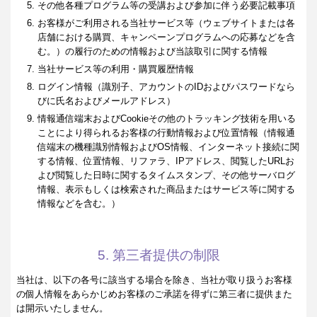
その他各種プログラム等の受講および参加に伴う必要記載事項
お客様がご利用される当社サービス等（ウェブサイトまたは各
店舗における購買、キャンペーンプログラムへの応募などを含
む。）の履行のための情報および当該取引に関する情報
当社サービス等の利用・購買履歴情報
ログイン情報（識別子、アカウントのIDおよびパスワードなら
びに氏名およびメールアドレス）
情報通信端末およびCookieその他のトラッキング技術を用いる
ことにより得られるお客様の行動情報および位置情報（情報通
信端末の機種識別情報およびOS情報、インターネット接続に関
する情報、位置情報、リファラ、IPアドレス、閲覧したURLお
よび閲覧した日時に関するタイムスタンプ、その他サーバログ
情報、表示もしくは検索された商品またはサービス等に関する
情報などを含む。）
5. 第三者提供の制限
当社は、以下の各号に該当する場合を除き、当社が取り扱うお客様
の個人情報をあらかじめお客様のご承諾を得ずに第三者に提供また
は開示いたしません。