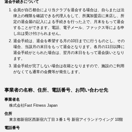
退会手続きについて
会員が自己都合により当クラブを退会する場合は、自らまたは法
律上の権限を確認できる代理人をして、所属加盟店に来店し、所
定の退会届の記入による手続きを行った上で、月末をもって退会
することができます。電話、電子メール、ファックス等による申
し出は受け付けられません。
退会手続は、退会を希望する月の10日までに行うものとし、その
場合、当該月の末日をもって退会となります。各月の11日以降に
退会手続がとられた場合は、翌月の末日をもって退会扱いとなり
ます。
退会手続が完了しない場合は在籍となりますので、施設のご利用
がなくても通常の会費等が発生します。
事業者の名称、住所、電話番号、お問い合わせ先
事業者名
株式会社Fast Fitness Japan
住所
東京都新宿区西新宿六丁目３番１号 新宿アイランドウイング 10階
電話番号