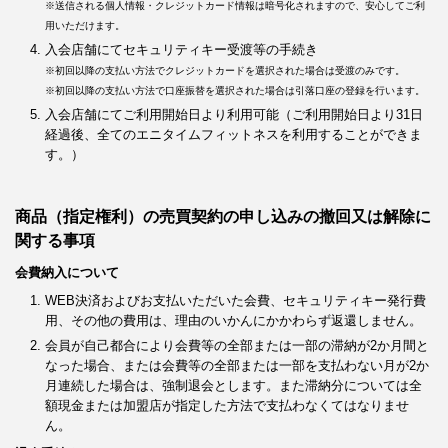
※送信される個人情報・クレジットカード情報は暗号化されますので、安心してご利
用いただけます。
入会店舗にてセキュリティキー受渡等の手続き
※初回以降の支払い方法でクレジットカードを選択された場合は受渡のみです。
※初回以降の支払い方法で口座振替を選択された場合は引落口座の登録を行います。
入会店舗にてご利用開始日より利用可能（ご利用開始日より31日
経過後、全てのエニタイムフィットネスを利用することができま
す。）
商品（指定権利）の売買契約の申し込みの撤回又は解除に
関する事項
会費納入について
WEB決済およびお支払いただいた会費、セキュリティキー発行費
用、その他の費用は、理由のいかんにかかわらず返還しません。
会員が自己都合により会費等の全部または一部の滞納が2か月間と
なった場合、または会費等の全部または一部を支払わない月が2か
月連続した場合は、強制退会とします。また滞納分については全
額現金または加盟店が指定した方法で支払わなくてはなりませ
ん。