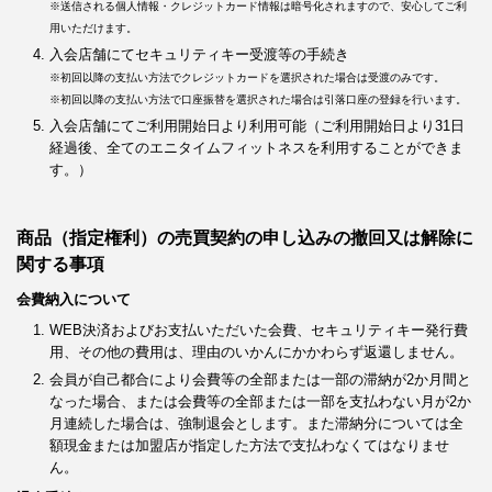
※送信される個人情報・クレジットカード情報は暗号化されますので、安心してご利
用いただけます。
入会店舗にてセキュリティキー受渡等の手続き
※初回以降の支払い方法でクレジットカードを選択された場合は受渡のみです。
※初回以降の支払い方法で口座振替を選択された場合は引落口座の登録を行います。
入会店舗にてご利用開始日より利用可能（ご利用開始日より31日
経過後、全てのエニタイムフィットネスを利用することができま
す。）
商品（指定権利）の売買契約の申し込みの撤回又は解除に
関する事項
会費納入について
WEB決済およびお支払いただいた会費、セキュリティキー発行費
用、その他の費用は、理由のいかんにかかわらず返還しません。
会員が自己都合により会費等の全部または一部の滞納が2か月間と
なった場合、または会費等の全部または一部を支払わない月が2か
月連続した場合は、強制退会とします。また滞納分については全
額現金または加盟店が指定した方法で支払わなくてはなりませ
ん。