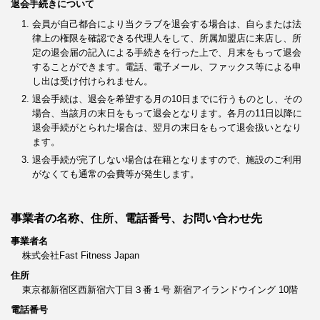
退会手続きについて
会員が自己都合により当クラブを退会する場合は、自らまたは法
律上の権限を確認できる代理人をして、所属加盟店に来店し、所
定の退会届の記入による手続きを行った上で、月末をもって退会
することができます。電話、電子メール、ファックス等による申
し出は受け付けられません。
退会手続は、退会を希望する月の10日までに行うものとし、その
場合、当該月の末日をもって退会となります。各月の11日以降に
退会手続がとられた場合は、翌月の末日をもって退会扱いとなり
ます。
退会手続が完了しない場合は在籍となりますので、施設のご利用
がなくても通常の会費等が発生します。
事業者の名称、住所、電話番号、お問い合わせ先
事業者名
株式会社Fast Fitness Japan
住所
東京都新宿区西新宿六丁目３番１号 新宿アイランドウイング 10階
電話番号