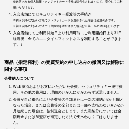
※送信される個人情報・クレジットカード情報は暗号化されますので、安心してご利
用いただけます。
入会店舗にてセキュリティキー受渡等の手続き
※初回以降の支払い方法でクレジットカードを選択された場合は受渡のみです。
※初回以降の支払い方法で口座振替を選択された場合は引落口座の登録を行います。
入会店舗にてご利用開始日より利用可能（ご利用開始日より31日
経過後、全てのエニタイムフィットネスを利用することができま
す。）
商品（指定権利）の売買契約の申し込みの撤回又は解除に
関する事項
会費納入について
WEB決済およびお支払いただいた会費、セキュリティキー発行費
用、その他の費用は、理由のいかんにかかわらず返還しません。
会員が自己都合により会費等の全部または一部の滞納が2か月間と
なった場合、または会費等の全部または一部を支払わない月が2か
月連続した場合は、強制退会とします。また滞納分については全
額現金または加盟店が指定した方法で支払わなくてはなりませ
ん。