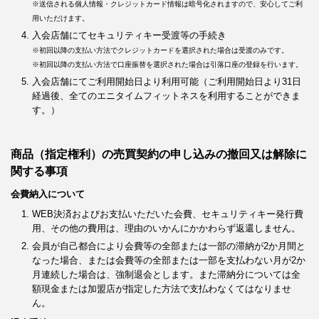
※送信される個人情報・クレジットカード情報は暗号化されますので、安心してご利
用いただけます。
入会店舗にてセキュリティキー受渡等の手続き
※初回以降の支払い方法でクレジットカードを選択された場合は受渡のみです。
※初回以降の支払い方法で口座振替を選択された場合は引落口座の登録を行います。
入会店舗にてご利用開始日より利用可能（ご利用開始日より31日
経過後、全てのエニタイムフィットネスを利用することができま
す。）
商品（指定権利）の売買契約の申し込みの撤回又は解除に
関する事項
会費納入について
WEB決済およびお支払いただいた会費、セキュリティキー発行費
用、その他の費用は、理由のいかんにかかわらず返還しません。
会員が自己都合により会費等の全部または一部の滞納が2か月間と
なった場合、または会費等の全部または一部を支払わない月が2か
月連続した場合は、強制退会とします。また滞納分については全
額現金または加盟店が指定した方法で支払わなくてはなりませ
ん。