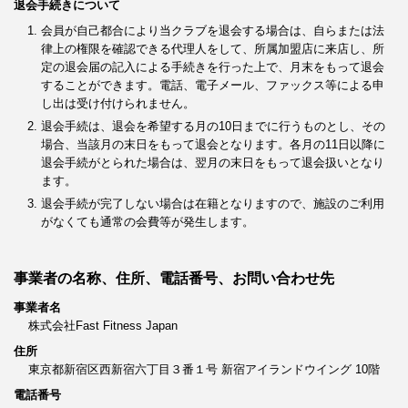
退会手続きについて
会員が自己都合により当クラブを退会する場合は、自らまたは法
律上の権限を確認できる代理人をして、所属加盟店に来店し、所
定の退会届の記入による手続きを行った上で、月末をもって退会
することができます。電話、電子メール、ファックス等による申
し出は受け付けられません。
退会手続は、退会を希望する月の10日までに行うものとし、その
場合、当該月の末日をもって退会となります。各月の11日以降に
退会手続がとられた場合は、翌月の末日をもって退会扱いとなり
ます。
退会手続が完了しない場合は在籍となりますので、施設のご利用
がなくても通常の会費等が発生します。
事業者の名称、住所、電話番号、お問い合わせ先
事業者名
株式会社Fast Fitness Japan
住所
東京都新宿区西新宿六丁目３番１号 新宿アイランドウイング 10階
電話番号