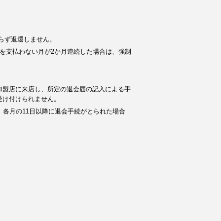
らず返還しません。
を支払わない月が2か月連続した場合は、強制
加盟店に来店し、所定の退会届の記入による手
受け付けられません。
。各月の11日以降に退会手続がとられた場合