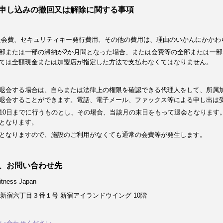
申し込みの撤回又は解除に関する事項
た会費、セキュリティキー発行費用、その他の費用は、理由のいかんにかかわ
部または一部の滞納が2か月間となった場合、または会費等の全部または一部
ては全額現金または加盟店が指定した方法で支払わなくてはなりません。
退会する場合は、自らまたは法律上の権限を確認できる代理人をして、所属
退会することができます。電話、電子メール、ファックス等による申し出は
10日までに行うものとし、その場合、当該月の末日をもって退会となります
となります。
となりますので、施設のご利用がなくても通常の会費等が発生します。
、お問い合わせ先
ness Japan
新宿六丁目３番１号 新宿アイランドウイング 10階