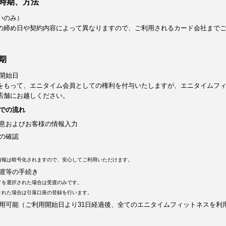
時期、方法
いのみ）
の締め日や契約内容によって異なりますので、ご利用されるカード会社まで
期
開始日
をもって、エニタイム会員としての権利を付与いたしますが、エニタイムフ
店舗にお越しください。
での流れ
意およびお客様の情報入力
の確認
情報は暗号化されますので、安心してご利用いただけます。
渡等の手続き
ドを選択された場合は受渡のみです。
された場合は引落口座の登録を行います。
用可能（ご利用開始日より31日経過後、全てのエニタイムフィットネスを利