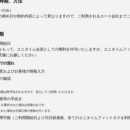
時期、方法
いのみ）
の締め日や契約内容によって異なりますので、ご利用されるカード会社まで
期
開始日
をもって、エニタイム会員としての権利を付与いたしますが、エニタイムフ
店舗にお越しください。
での流れ
意およびお客様の情報入力
の確認
情報は暗号化されますので、安心してご利用いただけます。
渡等の手続き
ドを選択された場合は受渡のみです。
された場合は引落口座の登録を行います。
用可能（ご利用開始日より31日経過後、全てのエニタイムフィットネスを利