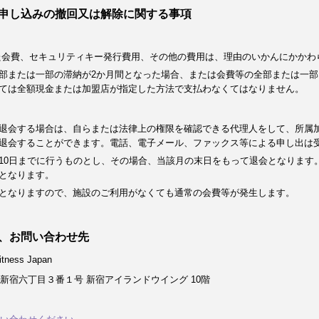
申し込みの撤回又は解除に関する事項
た会費、セキュリティキー発行費用、その他の費用は、理由のいかんにかかわ
部または一部の滞納が2か月間となった場合、または会費等の全部または一部
ては全額現金または加盟店が指定した方法で支払わなくてはなりません。
退会する場合は、自らまたは法律上の権限を確認できる代理人をして、所属
退会することができます。電話、電子メール、ファックス等による申し出は
10日までに行うものとし、その場合、当該月の末日をもって退会となります
となります。
となりますので、施設のご利用がなくても通常の会費等が発生します。
、お問い合わせ先
ness Japan
新宿六丁目３番１号 新宿アイランドウイング 10階