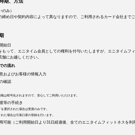
時期、方法
いのみ）
の締め日や契約内容によって異なりますので、ご利用されるカード会社まで
期
開始日
をもって、エニタイム会員としての権利を付与いたしますが、エニタイムフ
店舗にお越しください。
での流れ
意およびお客様の情報入力
の確認
情報は暗号化されますので、安心してご利用いただけます。
渡等の手続き
ドを選択された場合は受渡のみです。
された場合は引落口座の登録を行います。
用可能（ご利用開始日より31日経過後、全てのエニタイムフィットネスを利