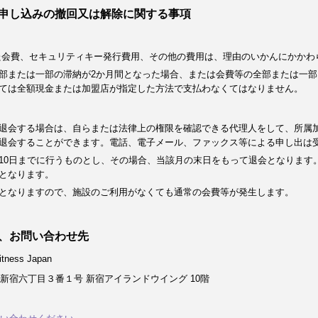
申し込みの撤回又は解除に関する事項
た会費、セキュリティキー発行費用、その他の費用は、理由のいかんにかかわ
部または一部の滞納が2か月間となった場合、または会費等の全部または一部
ては全額現金または加盟店が指定した方法で支払わなくてはなりません。
退会する場合は、自らまたは法律上の権限を確認できる代理人をして、所属
退会することができます。電話、電子メール、ファックス等による申し出は
10日までに行うものとし、その場合、当該月の末日をもって退会となります
となります。
となりますので、施設のご利用がなくても通常の会費等が発生します。
、お問い合わせ先
ness Japan
新宿六丁目３番１号 新宿アイランドウイング 10階