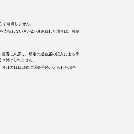
らず返還しません。
を支払わない月が2か月連続した場合は、強制
加盟店に来店し、所定の退会届の記入による手
受け付けられません。
。各月の11日以降に退会手続がとられた場合