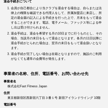
退会手続きについて
会員が自己都合により当クラブを退会する場合は、自らまたは法
律上の権限を確認できる代理人をして、所属加盟店に来店し、所
定の退会届の記入による手続きを行った上で、月末をもって退会
することができます。電話、電子メール、ファックス等による申
し出は受け付けられません。
退会手続は、退会を希望する月の10日までに行うものとし、その
場合、当該月の末日をもって退会となります。各月の11日以降に
退会手続がとられた場合は、翌月の末日をもって退会扱いとなり
ます。
退会手続が完了しない場合は在籍となりますので、施設のご利用
がなくても通常の会費等が発生します。
事業者の名称、住所、電話番号、お問い合わせ先
事業者名
株式会社Fast Fitness Japan
住所
東京都新宿区西新宿六丁目３番１号 新宿アイランドウイング 10階
電話番号