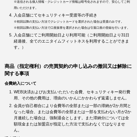
※送信される個人情報・クレジットカード情報は暗号化されますので、安心してご利
用いただけます。
入会店舗にてセキュリティキー受渡等の手続き
※初回以降の支払い方法でクレジットカードを選択された場合は受渡のみです。
※初回以降の支払い方法で口座振替を選択された場合は引落口座の登録を行います。
入会店舗にてご利用開始日より利用可能（ご利用開始日より31日
経過後、全てのエニタイムフィットネスを利用することができま
す。）
商品（指定権利）の売買契約の申し込みの撤回又は解除に
関する事項
会費納入について
WEB決済およびお支払いただいた会費、セキュリティキー発行費
用、その他の費用は、理由のいかんにかかわらず返還しません。
会員が自己都合により会費等の全部または一部の滞納が2か月間と
なった場合、または会費等の全部または一部を支払わない月が2か
月連続した場合は、強制退会とします。また滞納分については全
額現金または加盟店が指定した方法で支払わなくてはなりませ
ん。