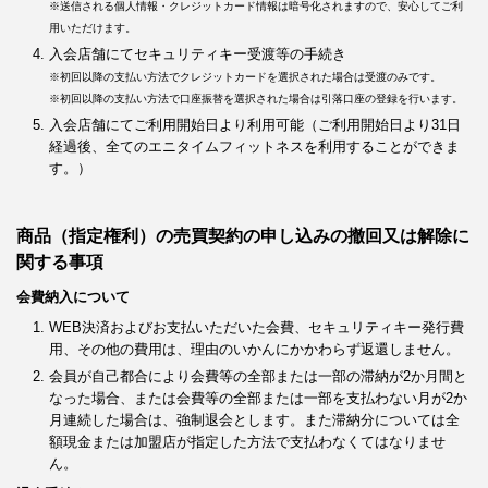
※送信される個人情報・クレジットカード情報は暗号化されますので、安心してご利
用いただけます。
入会店舗にてセキュリティキー受渡等の手続き
※初回以降の支払い方法でクレジットカードを選択された場合は受渡のみです。
※初回以降の支払い方法で口座振替を選択された場合は引落口座の登録を行います。
入会店舗にてご利用開始日より利用可能（ご利用開始日より31日
経過後、全てのエニタイムフィットネスを利用することができま
す。）
商品（指定権利）の売買契約の申し込みの撤回又は解除に
関する事項
会費納入について
WEB決済およびお支払いただいた会費、セキュリティキー発行費
用、その他の費用は、理由のいかんにかかわらず返還しません。
会員が自己都合により会費等の全部または一部の滞納が2か月間と
なった場合、または会費等の全部または一部を支払わない月が2か
月連続した場合は、強制退会とします。また滞納分については全
額現金または加盟店が指定した方法で支払わなくてはなりませ
ん。