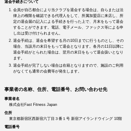
退会手続きについて
会員が自己都合により当クラブを退会する場合は、自らまたは法
律上の権限を確認できる代理人をして、所属加盟店に来店し、所
定の退会届の記入による手続きを行った上で、月末をもって退会
することができます。電話、電子メール、ファックス等による申
し出は受け付けられません。
退会手続は、退会を希望する月の10日までに行うものとし、その
場合、当該月の末日をもって退会となります。各月の11日以降に
退会手続がとられた場合は、翌月の末日をもって退会扱いとなり
ます。
退会手続が完了しない場合は在籍となりますので、施設のご利用
がなくても通常の会費等が発生します。
事業者の名称、住所、電話番号、お問い合わせ先
事業者名
株式会社Fast Fitness Japan
住所
東京都新宿区西新宿六丁目３番１号 新宿アイランドウイング 10階
電話番号