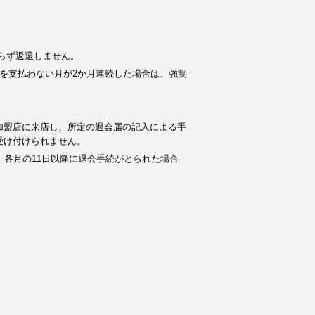
らず返還しません。
を支払わない月が2か月連続した場合は、強制
加盟店に来店し、所定の退会届の記入による手
受け付けられません。
。各月の11日以降に退会手続がとられた場合