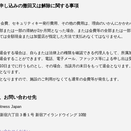
申し込みの撤回又は解除に関する事項
た会費、セキュリティキー発行費用、その他の費用は、理由のいかんにかかわ
部または一部の滞納が2か月間となった場合、または会費等の全部または一部
ては全額現金または加盟店が指定した方法で支払わなくてはなりません。
退会する場合は、自らまたは法律上の権限を確認できる代理人をして、所属
退会することができます。電話、電子メール、ファックス等による申し出は
10日までに行うものとし、その場合、当該月の末日をもって退会となります
となります。
となりますので、施設のご利用がなくても通常の会費等が発生します。
、お問い合わせ先
ness Japan
新宿六丁目３番１号 新宿アイランドウイング 10階