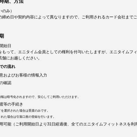
時期、方法
いのみ）
の締め日や契約内容によって異なりますので、ご利用されるカード会社まで
期
開始日
をもって、エニタイム会員としての権利を付与いたしますが、エニタイムフ
店舗にお越しください。
での流れ
意およびお客様の情報入力
の確認
情報は暗号化されますので、安心してご利用いただけます。
渡等の手続き
ドを選択された場合は受渡のみです。
された場合は引落口座の登録を行います。
用可能（ご利用開始日より31日経過後、全てのエニタイムフィットネスを利