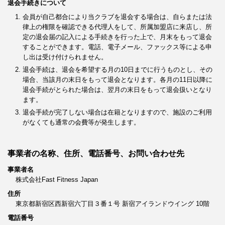
退会手続きについて
会員が自己都合により当クラブを退会する場合は、自らまたは法
律上の権限を確認できる代理人をして、所属加盟店に来店し、所
定の退会届の記入による手続きを行った上で、月末をもって退会
することができます。電話、電子メール、ファックス等による申
し出は受け付けられません。
退会手続は、退会を希望する月の10日までに行うものとし、その
場合、当該月の末日をもって退会となります。各月の11日以降に
退会手続がとられた場合は、翌月の末日をもって退会扱いとなり
ます。
退会手続が完了しない場合は在籍となりますので、施設のご利用
がなくても通常の会費等が発生します。
事業者の名称、住所、電話番号、お問い合わせ先
事業者名
株式会社Fast Fitness Japan
住所
東京都新宿区西新宿六丁目３番１号 新宿アイランドウイング 10階
電話番号