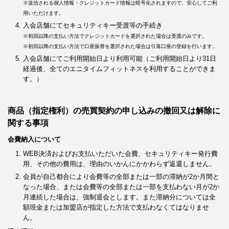
※送信される個人情報・クレジットカード情報は暗号化されますので、安心してご利
用いただけます。
入会店舗にてセキュリティキー受渡等の手続き
※初回以降の支払い方法でクレジットカードを選択された場合は受渡のみです。
※初回以降の支払い方法で口座振替を選択された場合は引落口座の登録を行います。
入会店舗にてご利用開始日より利用可能（ご利用開始日より31日
経過後、全てのエニタイムフィットネスを利用することができま
す。）
商品（指定権利）の売買契約の申し込みの撤回又は解除に
関する事項
会費納入について
WEB決済およびお支払いただいた会費、セキュリティキー発行費
用、その他の費用は、理由のいかんにかかわらず返還しません。
会員が自己都合により会費等の全部または一部の滞納が2か月間と
なった場合、または会費等の全部または一部を支払わない月が2か
月連続した場合は、強制退会とします。また滞納分については全
額現金または加盟店が指定した方法で支払わなくてはなりませ
ん。