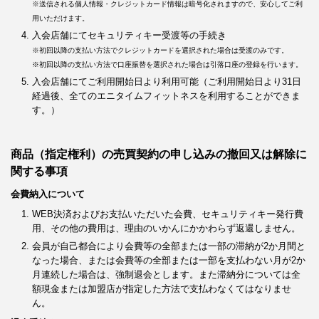
※送信される個人情報・クレジットカード情報は暗号化されますので、安心してご利
用いただけます。
入会店舗にてセキュリティキー受渡等の手続き
※初回以降の支払い方法でクレジットカードを選択された場合は受渡のみです。
※初回以降の支払い方法で口座振替を選択された場合は引落口座の登録を行います。
入会店舗にてご利用開始日より利用可能（ご利用開始日より31日
経過後、全てのエニタイムフィットネスを利用することができま
す。）
商品（指定権利）の売買契約の申し込みの撤回又は解除に
関する事項
会費納入について
WEB決済およびお支払いただいた会費、セキュリティキー発行費
用、その他の費用は、理由のいかんにかかわらず返還しません。
会員が自己都合により会費等の全部または一部の滞納が2か月間と
なった場合、または会費等の全部または一部を支払わない月が2か
月連続した場合は、強制退会とします。また滞納分については全
額現金または加盟店が指定した方法で支払わなくてはなりませ
ん。