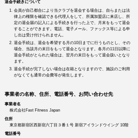
退会手続きについて
会員が自己都合により当クラブを退会する場合は、自らまたは法
律上の権限を確認できる代理人をして、所属加盟店に来店し、所
定の退会届の記入による手続きを行った上で、月末をもって退会
することができます。電話、電子メール、ファックス等による申
し出は受け付けられません。
退会手続は、退会を希望する月の10日までに行うものとし、その
場合、当該月の末日をもって退会となります。各月の11日以降に
退会手続がとられた場合は、翌月の末日をもって退会扱いとなり
ます。
退会手続が完了しない場合は在籍となりますので、施設のご利用
がなくても通常の会費等が発生します。
事業者の名称、住所、電話番号、お問い合わせ先
事業者名
株式会社Fast Fitness Japan
住所
東京都新宿区西新宿六丁目３番１号 新宿アイランドウイング 10階
電話番号