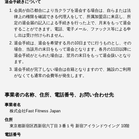
退会手続きについて
会員が自己都合により当クラブを退会する場合は、自らまたは法
律上の権限を確認できる代理人をして、所属加盟店に来店し、所
定の退会届の記入による手続きを行った上で、月末をもって退会
することができます。電話、電子メール、ファックス等による申
し出は受け付けられません。
退会手続は、退会を希望する月の10日までに行うものとし、その
場合、当該月の末日をもって退会となります。各月の11日以降に
退会手続がとられた場合は、翌月の末日をもって退会扱いとなり
ます。
退会手続が完了しない場合は在籍となりますので、施設のご利用
がなくても通常の会費等が発生します。
事業者の名称、住所、電話番号、お問い合わせ先
事業者名
株式会社Fast Fitness Japan
住所
東京都新宿区西新宿六丁目３番１号 新宿アイランドウイング 10階
電話番号