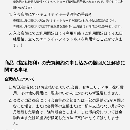
※送信される個人情報・クレジットカード情報は暗号化されますので、安心してご利
用いただけます。
入会店舗にてセキュリティキー受渡等の手続き
※初回以降の支払い方法でクレジットカードを選択された場合は受渡のみです。
※初回以降の支払い方法で口座振替を選択された場合は引落口座の登録を行います。
入会店舗にてご利用開始日より利用可能（ご利用開始日より31日
経過後、全てのエニタイムフィットネスを利用することができま
す。）
商品（指定権利）の売買契約の申し込みの撤回又は解除に
関する事項
会費納入について
WEB決済およびお支払いただいた会費、セキュリティキー発行費
用、その他の費用は、理由のいかんにかかわらず返還しません。
会員が自己都合により会費等の全部または一部の滞納が2か月間と
なった場合、または会費等の全部または一部を支払わない月が2か
月連続した場合は、強制退会とします。また滞納分については全
額現金または加盟店が指定した方法で支払わなくてはなりませ
ん。