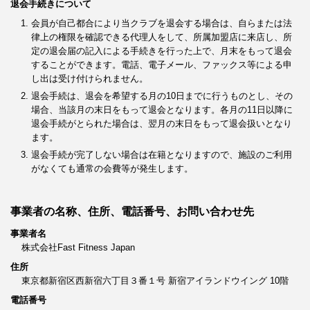
退会手続きについて
会員が自己都合により当クラブを退会する場合は、自らまたは法
律上の権限を確認できる代理人をして、所属加盟店に来店し、所
定の退会届の記入による手続きを行った上で、月末をもって退会
することができます。電話、電子メール、ファックス等による申
し出は受け付けられません。
退会手続は、退会を希望する月の10日までに行うものとし、その
場合、当該月の末日をもって退会となります。各月の11日以降に
退会手続がとられた場合は、翌月の末日をもって退会扱いとなり
ます。
退会手続が完了しない場合は在籍となりますので、施設のご利用
がなくても通常の会費等が発生します。
事業者の名称、住所、電話番号、お問い合わせ先
事業者名
株式会社Fast Fitness Japan
住所
東京都新宿区西新宿六丁目３番１号 新宿アイランドウイング 10階
電話番号