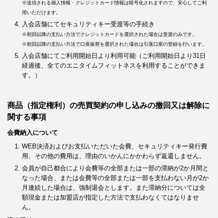
※送信される個人情報・クレジットカード情報は暗号化されますので、安心してご利
用いただけます。
入会店舗にてセキュリティキー受渡等の手続き
※初回以降の支払い方法でクレジットカードを選択された場合は受渡のみです。
※初回以降の支払い方法で口座振替を選択された場合は引落口座の登録を行います。
入会店舗にてご利用開始日より利用可能（ご利用開始日より31日
経過後、全てのエニタイムフィットネスを利用することができま
す。）
商品（指定権利）の売買契約の申し込みの撤回又は解除に
関する事項
会費納入について
WEB決済およびお支払いただいた会費、セキュリティキー発行費
用、その他の費用は、理由のいかんにかかわらず返還しません。
会員が自己都合により会費等の全部または一部の滞納が2か月間と
なった場合、または会費等の全部または一部を支払わない月が2か
月連続した場合は、強制退会とします。また滞納分については全
額現金または加盟店が指定した方法で支払わなくてはなりませ
ん。