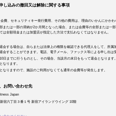
申し込みの撤回又は解除に関する事項
た会費、セキュリティキー発行費用、その他の費用は、理由のいかんにかかわ
部または一部の滞納が2か月間となった場合、または会費等の全部または一部
ては全額現金または加盟店が指定した方法で支払わなくてはなりません。
退会する場合は、自らまたは法律上の権限を確認できる代理人をして、所属
退会することができます。電話、電子メール、ファックス等による申し出は
10日までに行うものとし、その場合、当該月の末日をもって退会となります
となります。
となりますので、施設のご利用がなくても通常の会費等が発生します。
、お問い合わせ先
ness Japan
新宿六丁目３番１号 新宿アイランドウイング 10階