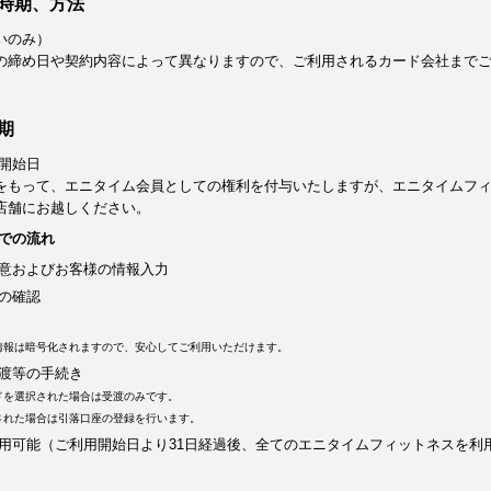
時期、方法
いのみ）
の締め日や契約内容によって異なりますので、ご利用されるカード会社まで
期
開始日
をもって、エニタイム会員としての権利を付与いたしますが、エニタイムフ
店舗にお越しください。
での流れ
意およびお客様の情報入力
の確認
情報は暗号化されますので、安心してご利用いただけます。
渡等の手続き
ドを選択された場合は受渡のみです。
された場合は引落口座の登録を行います。
用可能（ご利用開始日より31日経過後、全てのエニタイムフィットネスを利