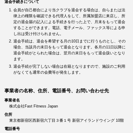
退会手続きについて
会員が自己都合により当クラブを退会する場合は、自らまたは法
律上の権限を確認できる代理人をして、所属加盟店に来店し、所
定の退会届の記入による手続きを行った上で、月末をもって退会
することができます。電話、電子メール、ファックス等による申
し出は受け付けられません。
退会手続は、退会を希望する月の10日までに行うものとし、その
場合、当該月の末日をもって退会となります。各月の11日以降に
退会手続がとられた場合は、翌月の末日をもって退会扱いとなり
ます。
退会手続が完了しない場合は在籍となりますので、施設のご利用
がなくても通常の会費等が発生します。
事業者の名称、住所、電話番号、お問い合わせ先
事業者名
株式会社Fast Fitness Japan
住所
東京都新宿区西新宿六丁目３番１号 新宿アイランドウイング 10階
電話番号