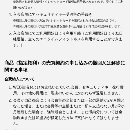
※送信される個人情報・クレジットカード情報は暗号化されますので、安心してご利
用いただけます。
入会店舗にてセキュリティキー受渡等の手続き
※初回以降の支払い方法でクレジットカードを選択された場合は受渡のみです。
※初回以降の支払い方法で口座振替を選択された場合は引落口座の登録を行います。
入会店舗にてご利用開始日より利用可能（ご利用開始日より31日
経過後、全てのエニタイムフィットネスを利用することができま
す。）
商品（指定権利）の売買契約の申し込みの撤回又は解除に
関する事項
会費納入について
WEB決済およびお支払いただいた会費、セキュリティキー発行費
用、その他の費用は、理由のいかんにかかわらず返還しません。
会員が自己都合により会費等の全部または一部の滞納が2か月間と
なった場合、または会費等の全部または一部を支払わない月が2か
月連続した場合は、強制退会とします。また滞納分については全
額現金または加盟店が指定した方法で支払わなくてはなりませ
ん。