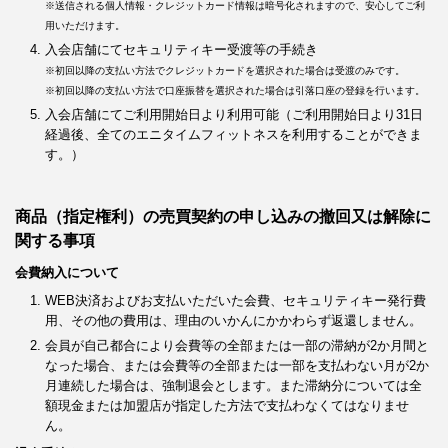
※送信される個人情報・クレジットカード情報は暗号化されますので、安心してご利
用いただけます。
入会店舗にてセキュリティキー受渡等の手続き
※初回以降の支払い方法でクレジットカードを選択された場合は受渡のみです。
※初回以降の支払い方法で口座振替を選択された場合は引落口座の登録を行います。
入会店舗にてご利用開始日より利用可能（ご利用開始日より31日
経過後、全てのエニタイムフィットネスを利用することができま
す。）
商品（指定権利）の売買契約の申し込みの撤回又は解除に
関する事項
会費納入について
WEB決済およびお支払いただいた会費、セキュリティキー発行費
用、その他の費用は、理由のいかんにかかわらず返還しません。
会員が自己都合により会費等の全部または一部の滞納が2か月間と
なった場合、または会費等の全部または一部を支払わない月が2か
月連続した場合は、強制退会とします。また滞納分については全
額現金または加盟店が指定した方法で支払わなくてはなりませ
ん。