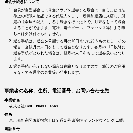
退会手続きについて
会員が自己都合により当クラブを退会する場合は、自らまたは法
律上の権限を確認できる代理人をして、所属加盟店に来店し、所
定の退会届の記入による手続きを行った上で、月末をもって退会
することができます。電話、電子メール、ファックス等による申
し出は受け付けられません。
退会手続は、退会を希望する月の10日までに行うものとし、その
場合、当該月の末日をもって退会となります。各月の11日以降に
退会手続がとられた場合は、翌月の末日をもって退会扱いとなり
ます。
退会手続が完了しない場合は在籍となりますので、施設のご利用
がなくても通常の会費等が発生します。
事業者の名称、住所、電話番号、お問い合わせ先
事業者名
株式会社Fast Fitness Japan
住所
東京都新宿区西新宿六丁目３番１号 新宿アイランドウイング 10階
電話番号